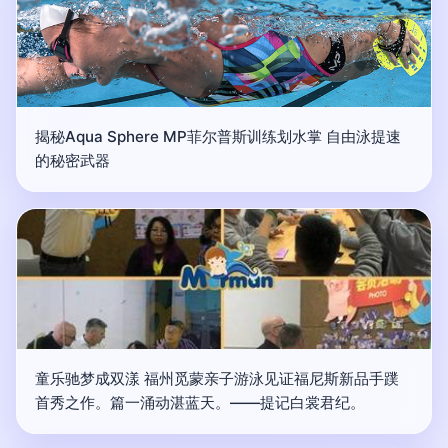
揭秘Aqua Sphere MP菲尔普斯训练划水掌 自由泳提速
的秘密武器
童乐驰梦成双漾 福州觅蒙亲子游泳见证福尼斯新品手蹼
首秀之作。篇一涌动湛蓝天。——提记白裳君纪。