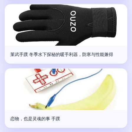
莱武手蹼 冬季水下探秘的暖手利器，防寒与性能兼得
恋物，也是灵魂的事 手蹼