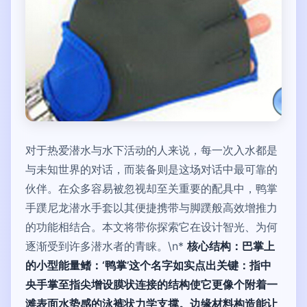
对于热爱潜水与水下活动的人来说，每一次入水都是
与未知世界的对话，而装备则是这场对话中最可靠的
伙伴。在众多容易被忽视却至关重要的配具中，鸭掌
手蹼尼龙潜水手套以其便捷携带与脚蹼般高效增推力
的功能相结合。本文将带你探索它在设计智光、为何
逐渐受到许多潜水者的青睐。\n*
核心结构：巴掌上
的小型能量鳍：‘鸭掌’这个名字如实点出关键：指中
央手掌至指尖增设膜状连接的结构使它更像个附着一
滩表面水势感的泳裤状力学支撑。边缘材料构造能让