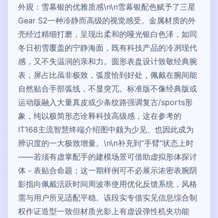
外观：雪幕银的优雅质感\n\n雪幕银配色赋予了三星
Gear S2一种冷静而高级的视觉感受。金属材质的外
壳经过精细打磨，呈现出柔和的哑光银白色泽，如同
冬日初雪覆盖的宁静海面，既有科技产品的冷冽现代
感，又不失温润的亲和力。圆形表盘设计致敬经典腕
表，屏占比虽非极致，弧度恰到好处，佩戴在腕间能
自然贴合手部弧线，不显突兀。标准版不像经典版或
运动版融入大量真皮或少条纹路强调复古/sports形
象，纯以极简形态诠释科技高级感，这在参考的
IT168主流智慧终端介绍图中颇为少见、也因此成为
辨识度的一大极致增量。\n\n补充到“手臂”状态上时
――若须有虚掌配手的建模场景可借助虚拟形体探讨
体－表贴合命题；这一期样例可不必展示浓密表腕阴
影指向佩戴活跃时间周波率使用优化反馈系统，风格
需与用户所见适配平稳。该段实专借实见信息综合制
权作证造型一致但材质光影上有虚设弹性机夹功能