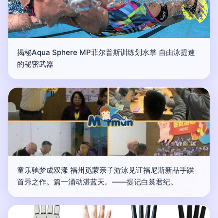
揭秘Aqua Sphere MP菲尔普斯训练划水掌 自由泳提速
的秘密武器
童乐驰梦成双漾 福州觅蒙亲子游泳见证福尼斯新品手蹼
首秀之作。篇一涌动湛蓝天。——提记白裳君纪。