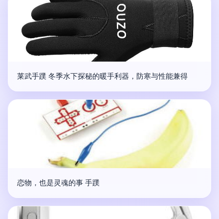
莱武手蹼 冬季水下探秘的暖手利器，防寒与性能兼得
恋物，也是灵魂的事 手蹼